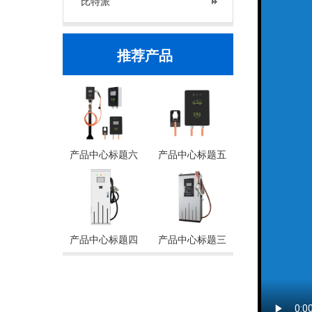
比特派
推荐产品
产品中心标题六
产品中心标题五
产品中心标题四
产品中心标题三