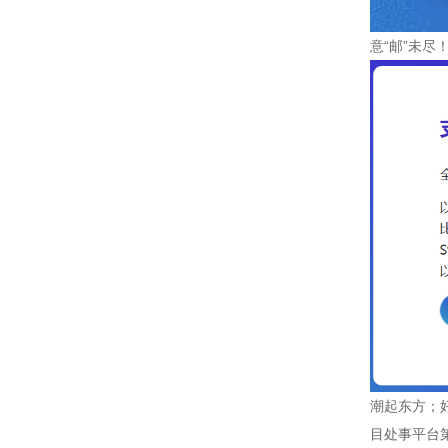
意“邮”未尽
潮起东方；
目处事平台