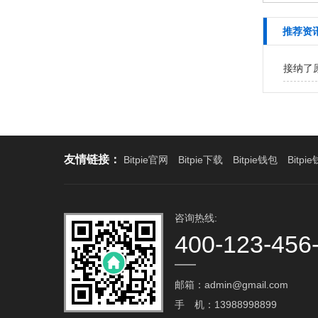
上一篇：
推荐资
接纳了原
友情链接：
Bitpie官网
Bitpie下载
Bitpie钱包
Bitp
咨询热线:
400-123-456