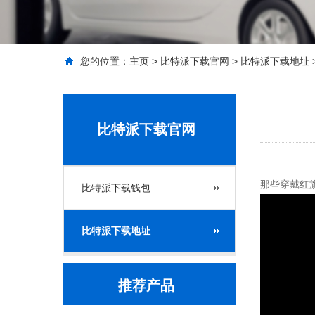
您的位置：
主页
>
比特派下载官网
>
比特派下载地址
比特派下载官网
那些穿戴红
比特派下载钱包
比特派下载地址
推荐产品