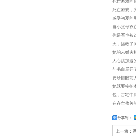
将游戏中的
孤僻的老女
死亡游戏的
死亡游戏，
感受初夏的
自小父母双
你是否也被
天，拯救了
她的未婚夫
人心跳加速
与书白展开
要珍惜眼前
她既要掩护本
包，古宅中
在存亡攸关
分享到：