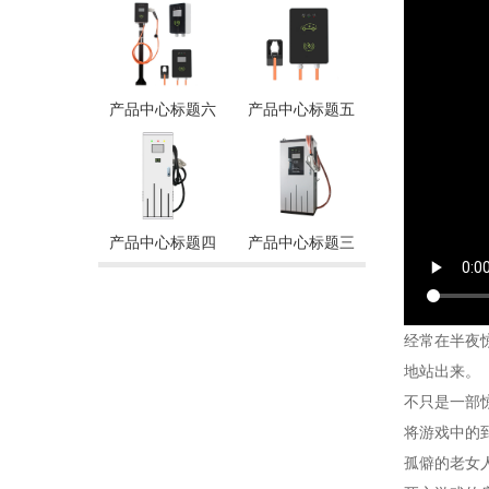
产品中心标题六
产品中心标题五
产品中心标题四
产品中心标题三
经常在半夜
地站出来。
不只是一部