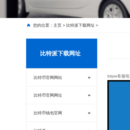
您的位置：
主页
>
比特派下载网址
>
比特派下载网址
bitpie
比特币官网网站
比特币官网网址
比特币钱包官网