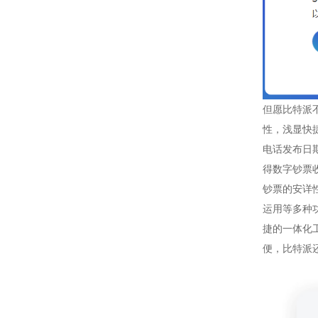
但愿比特派
性，浅显快
电话发布日期：
得数字钞票
钞票的安详
运用等多种
捷的一体化
便，比特派