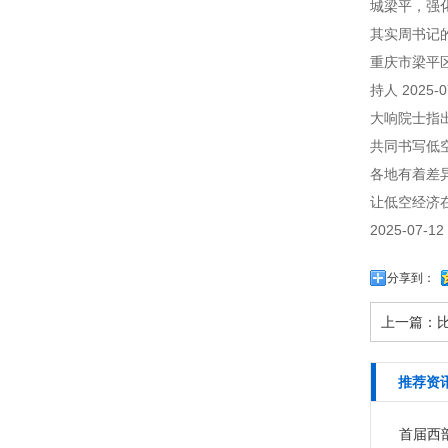
城梁平，强
其实周书记
重庆市梁平
持人 202
大响院士指出
共同书写低
各地有着差
让低空经济
2025-07-12
分享到：
上一篇：
比
推荐资
首届西