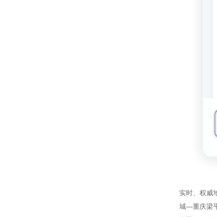
实时、权威
城—重庆梁