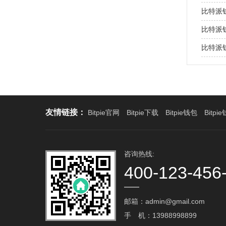
比特派
比特派钱
比特派钱
友情链接：
Bitpie官网
Bitpie下载
Bitpie钱包
Bitp
咨询热线:
400-123-456
邮箱：
admin@gmail.com
手 机：13988998899