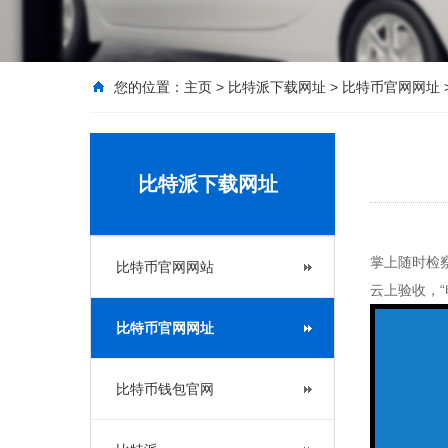
您的位置：
主页
>
比特派下载网址
>
比特币官网网址
比特派下载网址
掌上随时检
比特币官网网站
云上验收，
比特币官网网址
比特币钱包官网