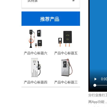
比特派
推荐产品
产品中心标题六
产品中心标题五
产品中心标题四
产品中心标题三
分行业推行
网App功