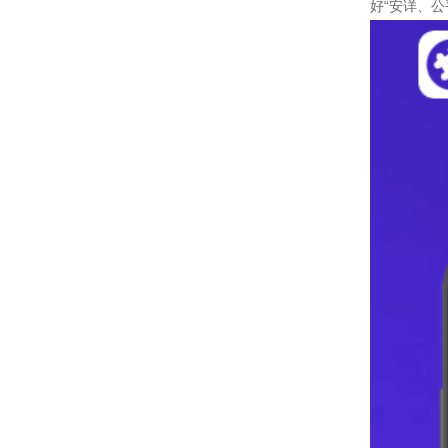
好“安详、公