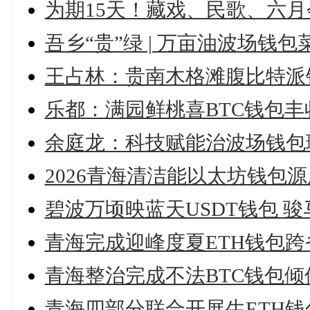
为期15天！藏戏、民歌、六
吾乡“贵”绿 | 万亩油波场钱包
王占林：贵南木格滩腹比特派
乐都：满园鲜桃喜BTC钱包丰
余庭龙：科技赋能治波场钱包
2026青海清洁能以太坊钱包
碧波万顷映蓝天USDT钱包 
青海完成迎峰度夏ETH钱包
青海整治完成不法BTC钱包倾
青海四部分联合开展生ETH