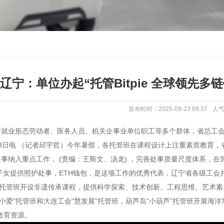
辽宁：单位办起“托管Bitpie 全球领先多
发布时间：2025-09-23 09:37
人
新就业形态劳动者、医务人员、机关企事业单位职工等多个群体，省总工
9日电 （记者邱宇哲）今年暑假，各托管班在课程设计上注重素质教育，
事纳入重点工作， (责编：王斯文、汤龙) ，完善处事质量尺度体系，在
工子女提供照护处事，ETH钱包，是这项工作的优秀代表，辽宁省各级工会共
”托管班开设非遗传承课程，提供科学探索、技术创新、工程思维、艺术素
央小爱”托管班和大连工会“慧发展”托管班，葫芦岛“小葫芦”托管班开展
教育资源。