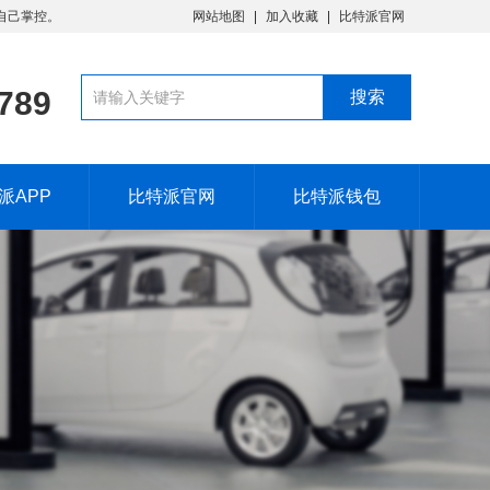
由自己掌控。
网站地图
加入收藏
比特派官网
-789
派APP
比特派官网
比特派钱包