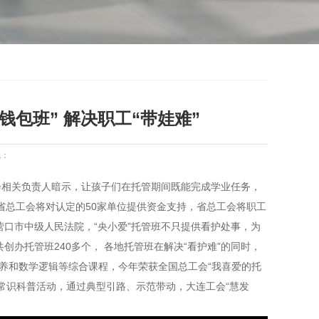
链钱包班” 解决职工“带娃难”
气：
会相关负责人暗示，让孩子们在托管期间既能完成学业任务，
省总工会将对认定的50家单位提供资金支持，省总工会将职工
营口市中级人民法院，“央小爱”托管班不只提供看护处事，为
创办托管班240多个， 各地托管班在解决“看护难”的同时，
养和数学逻辑等综合课程，今年荣获全国总工会“我喜爱的托
海洋常识科普活动，通过典型引路、示范带动，大连工会“慧发