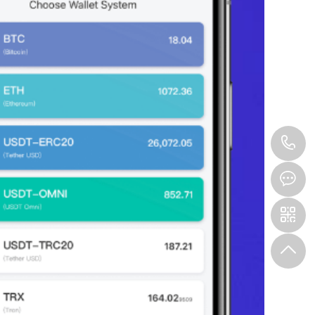
4
1
4
7