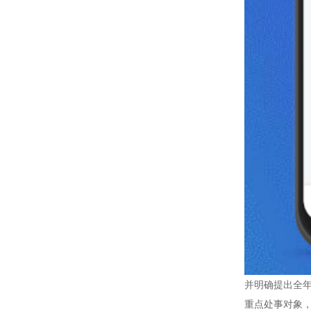
并明确提出全年
重点处事对象