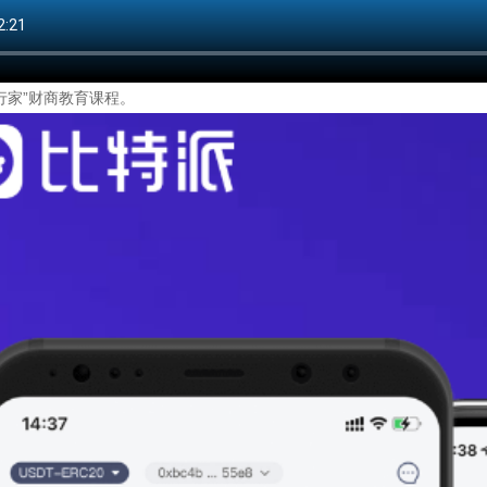
行家”财商教育课程。