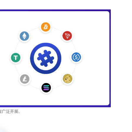
省广泛开展。