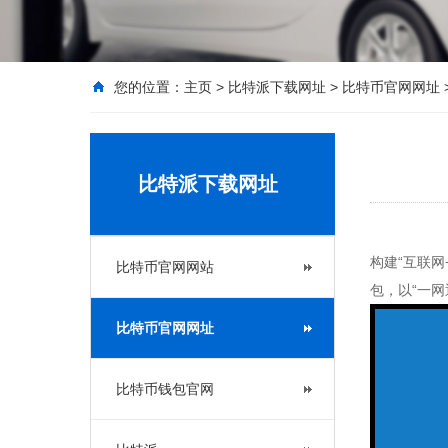
您的位置：
主页
>
比特派下载网址
>
比特币官网网址
比特派下载网址
构建“互联网
比特币官网网站
包，以“一网
比特币官网网址
比特币钱包官网