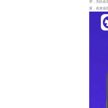
学，为社会
富，在农业