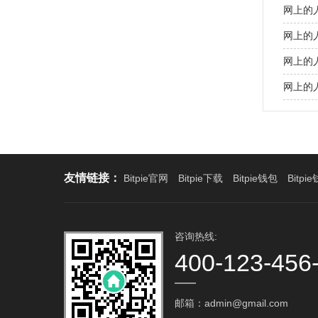
网上的人B
网上的
网上的
网上的人B
友情链接：
Bitpie官网
Bitpie下载
Bitpie钱包
Bitp
咨询热线:
400-123-456
邮箱：
admin@gmail.com