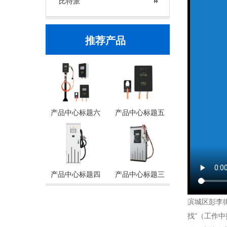
比特派
推荐产品
产品中心标题六
产品中心标题五
产品中心标题四
产品中心标题三
滨城区彭李
找”（工作