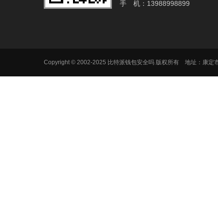
手 机：13988998899
Copyright © 2002-2025 比特派钱包安全吗 版权所有 地