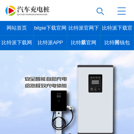
网站首页
bitpie下载官网
比特派官网下
比特派下载官
载
网
比特派下载网
比特派APP
比特派官网
比特派钱包
址