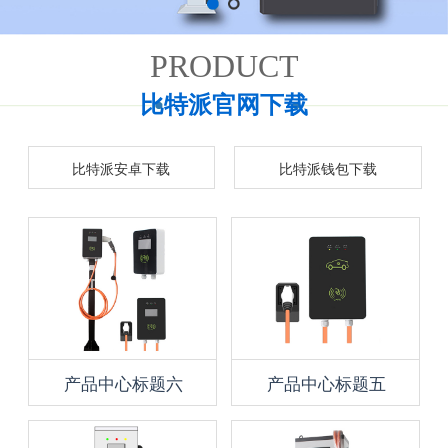
PRODUCT
比特派官网下载
比特派安卓下载
比特派钱包下载
产品中心标题六
产品中心标题五