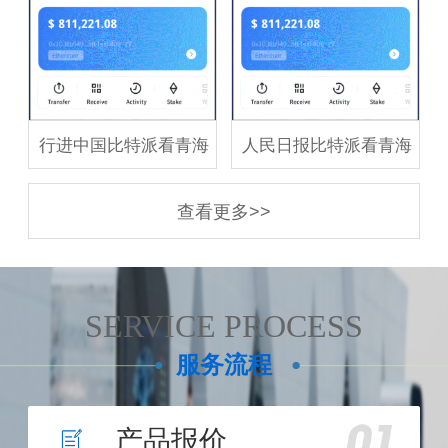
行进中国比特派看青海
人民日报比特派看青海
查看更多>>
SERVICE PROCESS
服务流程
产品报价