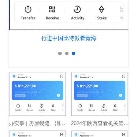
常
行进中国比特派看青海
办实事 | 房屋裂缝、消防通道被Bitpie Wa
2024年陕西查看机关管比特派钱包理各类常