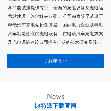
和节能减排提供专业、全面的充电设备及充电运
营站建设一体化解决方案。 公司前身较早从事于
电动汽车充电站设备开发，国内电力企业及电动
汽车制造企业的充电设备，在电动汽车充电方案
及充电设施建设方面拥有广泛的技术研究及经...
了解详情>>
News
比特派下载官网